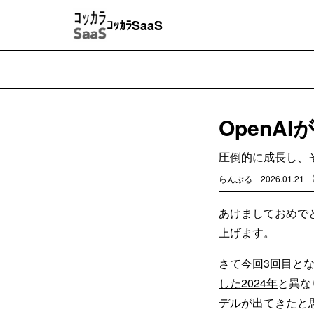
ｺｯｶﾗSaaS
OpenA
圧倒的に成長し、
らんぶる
2026.01.21
あけましておめで
上げます。
さて今回3回目と
した2024年
と異な
デルが出てきたと