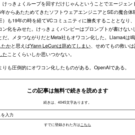
、けっきょくループを回すだけじゃんということでエージェン
2006年からあたためてきたソフトウェアエンジニアとSEの魔合体職位Fo
er（FDE）も19年の時を経てVCコミュニティに膾炙することとなり
コン化をみせた。けっきょくパンピーはプロンプトが書けないし
だ。メタつながりだとMeta社もオワコン化した。Llama4は
したか
と思えば
Yann LeCunは辞めてしまい
、せめてもの救いは
した
ことくらいしか思いつかない。
りも圧倒的にオワコン化したものがある。OpenAIである。
この記事は無料で続きを読めます
続きは、4045文字あります。
すでに登録された方は
こちら