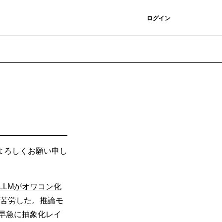
登録
ログイン
よろしくお願い申し
LLMがオワコン化
に苦労した。推論モ
早急に抽象化レイ