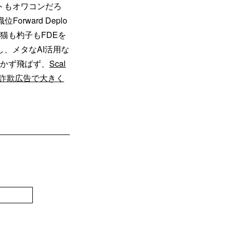
トもオワコンだろ
rward Deplo
、猫も杓子もFDEを
、メタなAI活用な
鳴かず飛ばず、
Scal
詐欺広告で大きく
登録