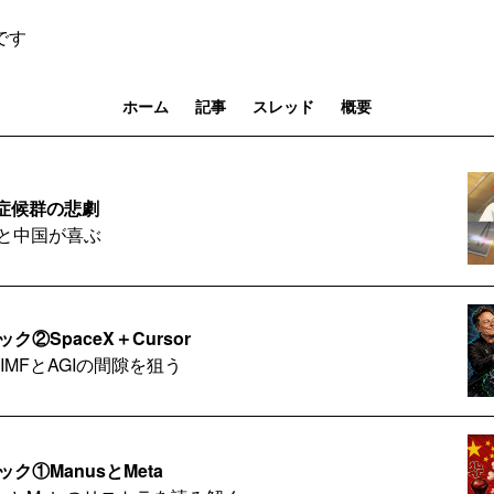
です
ホーム
記事
スレッド
概要
ア症候群の悲劇
キると中国が喜ぶ
ク②SpaceX＋Cursor
IMFとAGIの間隙を狙う
ク①ManusとMeta