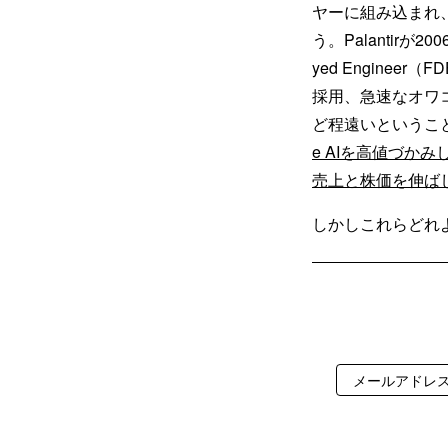
ヤーに組み込まれ
う。Palantirが
yed Engine
採用、急速なオワ
ど程遠いということ
e AIを高値づかみ
売上と株価を伸ば
しかしこれらどれよ