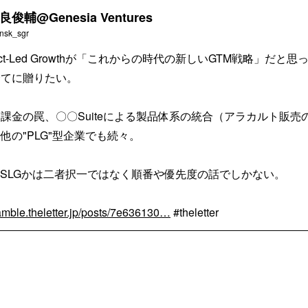
良俊輔@Genesia Ventures
nsk_sgr
duct-Led Growthが「これからの時代の新しいGTM戦略」だと思
全てに贈りたい。
課金の罠、〇〇Suiteによる製品体系の統合（アラカルト販売
他の"PLG"型企業でも続々。
かSLGかは二者択一ではなく順番や優先度の話でしかない。
mble.theletter.jp/posts/7e636130…
#theletter