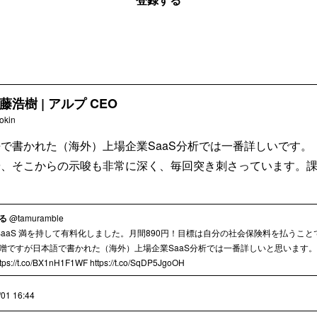
藤浩樹 | アルプ CEO
okin
で書かれた（海外）上場企業SaaS分析では一番詳しいです。
や、そこからの示唆も非常に深く、毎回突き刺さっています。
る
@tamuramble
ｶﾗSaaS 満を持して有料化しました。月間890円！目標は自分の社会保険料を払うこと
噌ですが日本語で書かれた（海外）上場企業SaaS分析では一番詳しいと思います
ps://t.co/BX1nH1F1WF https://t.co/SqDP5JgoOH
/01 16:44