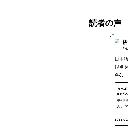
読者の声
伊
@it
日本語
視点
至💪
らんぶ
#ｺｯ
手前味
ん。 htt
2022/05