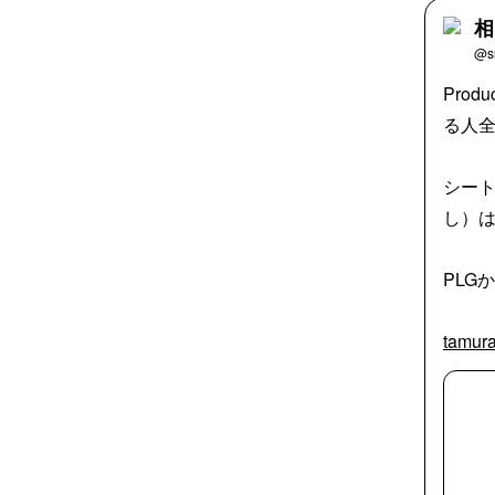
相
@s
Pro
る人
シート
し）は
PLG
tamura