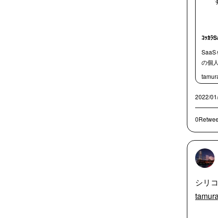
ｺｯｶﾗS
Sa
の個
tamura
2022/01
0Retwee
シリコ
tamura