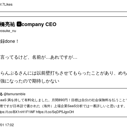
t
7Likes
橋亮祐 🅰️company CEO
yosuke_nu
録done！
な言ってるけど、名前が…あれですが…
、らんぶるさんには以前壁打ちさせてもらったことがあり、め
勉強になったので期待しかない
る
@tamuramble
ｶﾗSaaS 満を持して有料化しました。月間890円！目標は自分の社会保険料を払うこと
噌ですが日本語で書かれた（海外）上場企業SaaS分析では一番詳しいと思います
ps://t.co/BX1nH1F1WF https://t.co/SqDP5JgoOH
/01 17:02