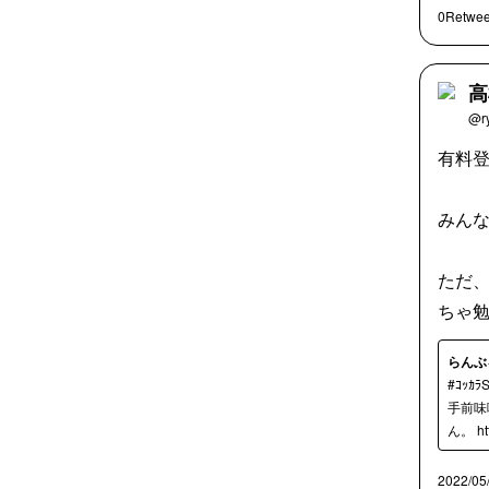
0Retwee
高
@r
有料登
みん
ただ
ちゃ
らんぶ
#ｺｯ
手前味
ん。 htt
2022/05