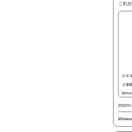
これ
シリコ
上場後
tamura
2022/01
8Retwee