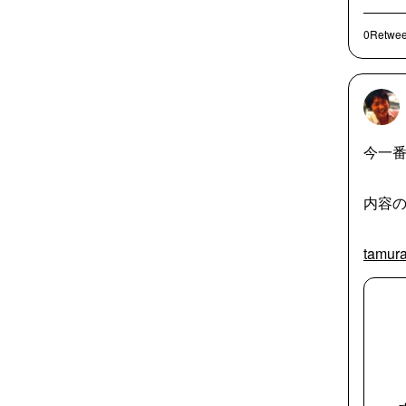
0Retwee
今一番
内容
tamura