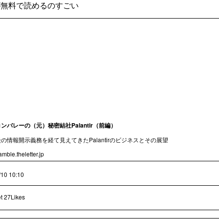
が無料で読めるのすごい
ンバレーの（元）秘密結社Palantir（前編）
の情報開示義務を経て見えてきたPalantirのビジネスとその展望
mble.theletter.jp
/10 10:10
t
27Likes