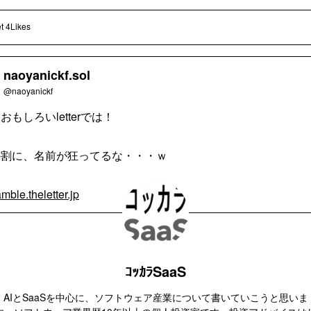
t
4Likes
naoyanickf.sol
@naoyanickf
おもしろいletterでは！
の割に、名前が狂ってるな・・・ｗ
mble.theletter.jp
ｺｯｶﾗSaaS
AIとSaaSを中心に、ソフトウェア産業について書いていこうと思いま