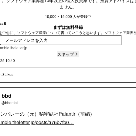
す。ソフトウェア業界歴10年以上の個人投資家です。投資アドバイスは
ません。
10,000 ~ 15,000 人が登録中
aaS
まずは無料登録
aSを中心に、ソフトウェア産業について書いていこうと思います。ソフトウェア業界歴
人投資家です。投資アドバイ
登録
mble.theletter.jp
スキップ
/25 10:40
t
3Likes
bbd
@bbdmb1
ンバレーの（元）秘密結社Palantir（前編）
mble.theletter.jp/posts/a75b7fb0…